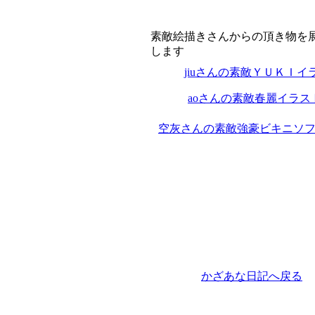
素敵絵描きさんからの頂き物を
します
jiuさんの素敵ＹＵＫＩイ
aoさんの素敵春麗イラス
空灰さんの素敵強豪ビキニソ
かざあな日記へ戻る