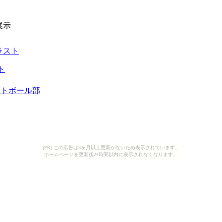
展示
ラスト
ト
フトボール部
[PR] この広告は3ヶ月以上更新がないため表示されています。
ホームページを更新後24時間以内に表示されなくなります。